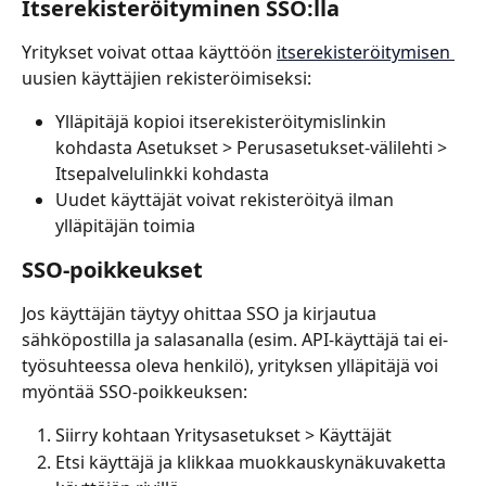
Itserekisteröityminen SSO:lla
Yritykset voivat ottaa käyttöön 
itserekisteröitymisen 
uusien käyttäjien rekisteröimiseksi:
Ylläpitäjä kopioi itserekisteröitymislinkin 
kohdasta Asetukset > Perusasetukset-välilehti > 
Itsepalvelulinkki kohdasta
Uudet käyttäjät voivat rekisteröityä ilman 
ylläpitäjän toimia
SSO-poikkeukset
Jos käyttäjän täytyy ohittaa SSO ja kirjautua 
sähköpostilla ja salasanalla (esim. API-käyttäjä tai ei-
työsuhteessa oleva henkilö), yrityksen ylläpitäjä voi 
myöntää SSO-poikkeuksen:
Siirry kohtaan Yritysasetukset > Käyttäjät
Etsi käyttäjä ja klikkaa muokkaus­kynäkuvaketta 