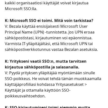
kaikki organisaatiosi käyttäjät voivat kirjautua 
Microsoft SSO:lla.
K: Microsoft SSO ei toimi. Mitä voin tarkistaa?
V: Bezala käyttää ensisijaisesti Microsoft User 
Principal Name (UPN) -tunnistetta. Jos UPN eroaa 
sähköpostistasi, kirjautuminen voi epäonnistua. 
Varmista IT-ylläpitäjältäsi, että Microsoft UPN tai 
sähköpostiverkkotunnus vastaa Bezalan asetuksia.
K: Yritykseni vaatii SSO:n, mutta tarvitsen 
kirjautua sähköpostilla ja salasanalla.
V: Pyydä yrityksen ylläpitäjää myöntämään sinulle 
SSO-poikkeus. He voivat tehdä tämän muokkaamalla 
käyttäjäprofiiliasi kohdassa Yritysasetukset > 
Käyttäjät ja ottamalla käyttöön SSO-
poikkeusvaihtoehdon.
K: SSO-kirjautumiseni toimi aiemmin mutta 