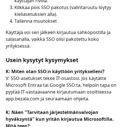
käyttäjän rivillä.
Klikkaa pois SSO pakotus (valintaruutu löytyy 
kieliasetuksien alla).
Tallenna muutokset
Käyttäjä voi sen jälkeen kirjautua sähköpostilla ja 
salasanalla, vaikka SSO olisi pakotettu koko 
yrityksessä.
Usein kysytyt kysymykset
K: Miten otan SSO:n käyttöön yritykselleni?
V: SSO-asetukset tekee IT-osastosi. Jos käytätte 
Microsoft Entraa tai Google SSO:ta, helpoin tapa on 
pyytää IT-vastaavaanne kirjautumaan osoitteessa 
app.bezala.com ja seuraamaan ohjeita.
K: Näen "Tarvitaan järjestelmänvalvojan 
hyväksyntä" kun yritän kirjautua Microsoftilla. 
Mitä teen?