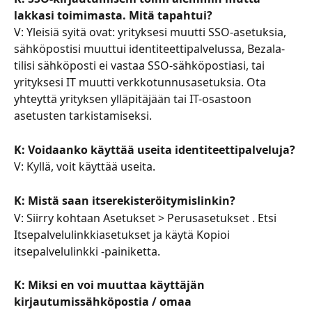
lakkasi toimimasta. Mitä tapahtui?
V: Yleisiä syitä ovat: yrityksesi muutti SSO-asetuksia, 
sähköpostisi muuttui identiteettipalvelussa, Bezala-
tilisi sähköposti ei vastaa SSO-sähköpostiasi, tai 
yrityksesi IT muutti verkkotunnusasetuksia. Ota 
yhteyttä yrityksen ylläpitäjään tai IT-osastoon 
asetusten tarkistamiseksi.
K: Voidaanko käyttää useita identiteettipalveluja?
V: Kyllä, voit käyttää useita.
K: Mistä saan itserekisteröitymislinkin?
V: Siirry kohtaan Asetukset > Perusasetukset . Etsi 
Itsepalvelulinkkiasetukset ja käytä Kopioi 
itsepalvelulinkki -painiketta.
K: Miksi en voi muuttaa käyttäjän 
kirjautumissähköpostia / omaa 