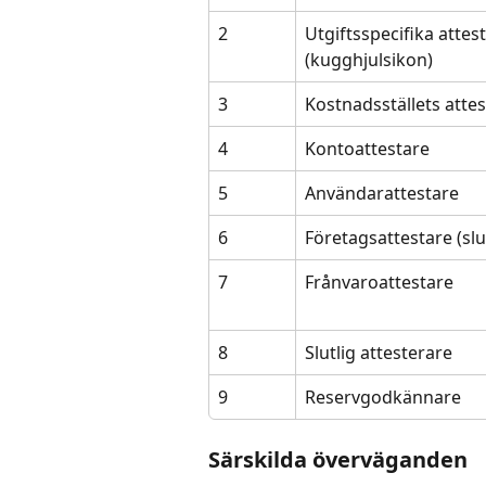
2
Utgiftsspecifika attest
(kugghjulsikon)
3
Kostnadsställets atte
4
Kontoattestare
5
Användarattestare
6
Företagsattestare (slu
7
Frånvaroattestare
8
Slutlig attesterare
9
Reservgodkännare
Särskilda överväganden