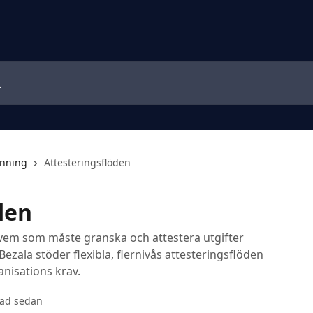
änning
Attesteringsflöden
den
vem som måste granska och attestera utgifter
Bezala stöder flexibla, flernivås attesteringsflöden
anisations krav.
nad sedan