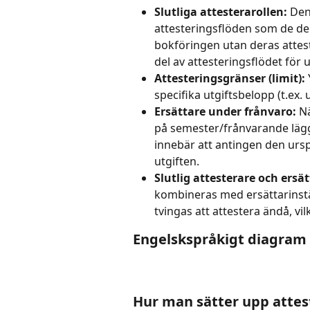
Slutliga attesterarollen:
 Den
attesteringsflöden som de delta
bokföringen utan deras attes
del av attesteringsflödet för u
Attesteringsgränser (limit):
specifika utgiftsbelopp (t.ex. 
Ersättare under frånvaro:
 N
på semester/frånvarande läggs
innebär att antingen den ursp
utgiften.
Slutlig attesterare och ersä
kombineras med ersättarinstäl
tvingas att attestera ändå, vil
Engelskspråkigt diagram 
Hur man sätter upp attes