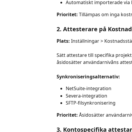
Automatiskt importerade via N
Prioritet:
 Tillämpas om inga kostna
2. Attesterare på Kostnad
Plats:
 Inställningar > Kostnadsstä
Sätt attestare till specifika projek
åsidosätter användarnivåns attesta
Synkroniseringsalternativ:
NetSuite-integration
Severa-integration
SFTP-filsynkronisering
Prioritet:
 Åsidosätter användarni
3. Kontospecifika attesta