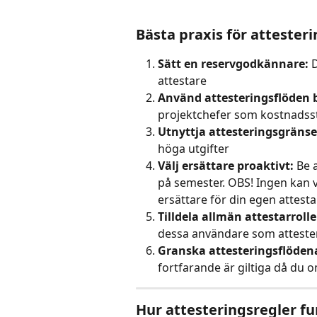
Bästa praxis för attester
Sätt en reservgodkännare:
 
attestare
Använd attesteringsflöden 
projektchefer som kostnadsstä
Utnyttja attesteringsgränser
höga utgifter
Välj ersättare proaktivt:
 Be 
på semester. OBS! Ingen kan va
ersättare för din egen attesta
Tilldela allmän attestarrolle
dessa användare som attester
Granska attesteringsflödena
fortfarande är giltiga då du 
Hur attesteringsregler fu