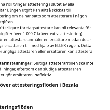
na roll tvingar attestering i slutet av alla 
r i. Ingen utgift kan alltså skickas till 
tering om de har satts som attesterare i någon 
tgiften.
 Ytterligare företagsattestare kan bli relevanta för 
utgifter över 1 000 € kräver extra attestering).
är en attestare anmäler en ersättare medan de är 
 ersättaren till med hjälp av ELLER-regeln. Detta 
rungliga attestaren eller ersättaren kan attestera 
ttarinställningar:
 Slutliga attesterarrollen ska inte 
lningar, eftersom den slutliga attesteraren 
ket gör ersättaren ineffektiv.  
över attesteringsflöden i Bezala
teringsflöden