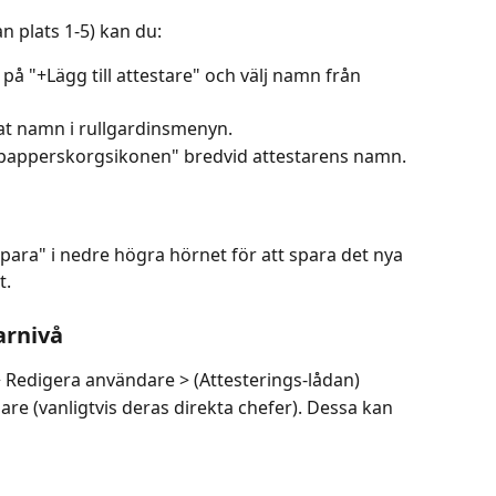
n plats 1-5) kan du:
a på "+Lägg till attestare" och välj namn från 
nat namn i rullgardinsmenyn.
 "papperskorgsikonen" bredvid attestarens namn.
Spara" i nedre högra hörnet för att spara det nya 
t.
arnivå
> Redigera användare > (Attesterings-lådan)
are (vanligtvis deras direkta chefer). Dessa kan 