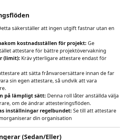
ingsflöden
Detta säkerställer att ingen utgift fastnar utan en 
bakom kostnadsställen för projekt:
 Ge 
llet attestare för bättre projektövervakning
 (limit):
 Kräv ytterligare attestare endast för 
attestare att sätta frånvaroersättare innan de far 
ra sin egen attestare, så undvik att vara 
re.
n på lämpligt sätt:
 Denna roll låter anställda välja 
are, om de ändrar attesteringsflöden.
s inställningar regelbundet:
 Se till att attestare 
omorganiserar din organisation
ngerar (Sedan/Eller)