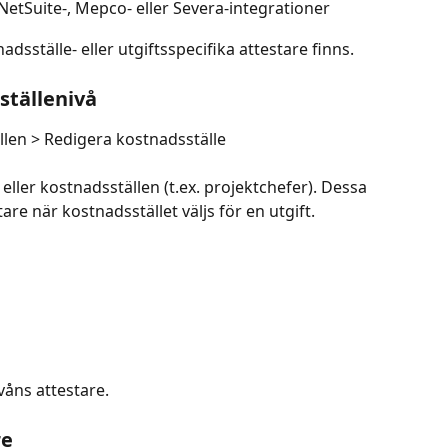
etSuite-, Mepco- eller Severa-integrationer
dsställe- eller utgiftsspecifika attestare finns.
ställenivå
llen > Redigera kostnadsställe
t eller kostnadsställen (t.ex. projektchefer). Dessa 
re när kostnadsstället väljs för en utgift.
våns attestare.
re