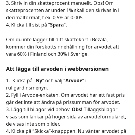
3. Skriv in din skatteprocent manuellt. Obs! Om 
skatteprocenten är under 1% skall den skrivas in i 
decimalformat, t.ex. 0,5% är 0.005
4. Klicka till sist på ”
Spara
”.
Om du inte lägger till ditt skattekort i Bezala, 
kommer din förskottsinnehållning för arvodet att 
vara 60% i Finland och 30% i Sverige.
Att lägga till arvoden i webbversionen
1.  Klicka på ”
Ny
” och välj ”
Arvode
” i 
rullgardinsmenyn.
2. Fyll i Arvode-enkäten. Om arvodet har ett fast pris 
går det inte att ändra på prissumman för arvodet.
3. Lägg till bilagor vid behov. 
Obs!
 Tilläggsbilagor 
visas som länkar på höger sida av arvodeformuläret; 
de visas inte som bilder.
4. Klicka på ”Skicka”-knapppen. Nu väntar arvodet på 