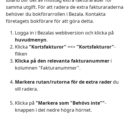
Ibland blir det av misstag extra fakturarader för 
samma utgift. För att radera de extra fakturaraderna 
behöver du bokförarrollen i Bezala. Kontakta 
företagets bokförare för att göra detta.
Logga in i Bezalas webbversion och klicka på 
huvudmenyn
.
Klicka 
"Kortsfakturor"
 ==> 
"Kortsfakturor"
-
fliken
Klicka på den relevanta fakturanummer
 i 
kolumnen "Fakturanummer".
Markera rutan/rutorna för de extra rader
 du 
vill radera.
Klicka på 
"Markera som "Behövs inte""
-
knappen i det nedre högra hörnet. 