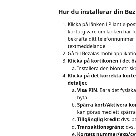
Hur du installerar din Be
Klicka på länken i Pliant e-po
kortutgivare om länken har f
bekräfta ditt telefonnummer 
textmeddelande.
Gå till Bezalas mobilapplikati
Klicka på kortikonen i det 
Installera den biometriska
Klicka på det korrekta korte
detaljer. 
Visa PIN
. Bara det fysisk
byta.
Spärra kort/Aktivera ko
kan göras med ett spärrat
Tillgänglig kredit
: dvs. 
Transaktionsgräns:
 dvs
Kortets nummer/exp/cv