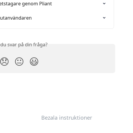
rbetstagare genom Pliant
slutanvändaren
 du svar på din fråga?
😞
😐
😃
Bezala instruktioner