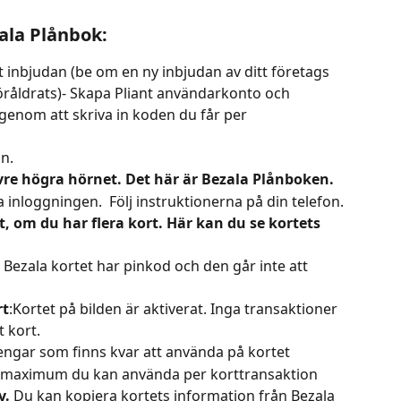
zala Plånbok:
st inbjudan (be om en ny inbjudan av ditt företags 
öråldrats)- Skapa Pliant användarkonto och 
genom att skriva in koden du får per 
on.
övre högra hörnet. Det här är Bezala Plånboken.
 inloggningen.  Följ instruktionerna på din telefon.
t, om du har flera kort. Här kan du se kortets 
a Bezala kortet har pinkod och den går inte att 
rt
:Kortet på bilden är aktiverat. Inga transaktioner 
 kort.
pengar som finns kvar att använda på kortet 
. maximum du kan använda per korttransaktion 
v.
 Du kan kopiera kortets information från Bezala 